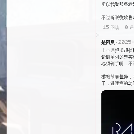
所以我看那些老S
不过听说微软售
15 阅读
0 
是阿夏
2025
上个月把《超侦
论破系列的忠实
必须剁手啊，不
游戏节奏怪异，
了，进迷宫的动画