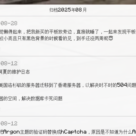
归档2025年08月
-08-28
晚上睡觉懒得起来，把我新买的平板放旁边，直接就睡了，一起来发现平板
比较小而且只有黑色背景的时候看的见，到手还没两周呢😇
论
-08-12
 阿夏的维护日志

从美国洛杉矶的服务器迁移到了香港服务器，以解决时不时的504问题
务器的空间，解决数据库卡死问题
论
-08-12
Argon主题的验证码替换成hCaptcha，原因是不知道为什么A