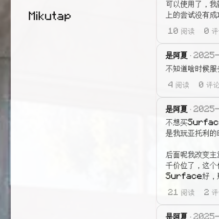
可以使用了，我
上的尝试没有成
Mikutap
10 阅读
0 
是阿夏
2025
不知道啥时候服
4 阅读
0 评
是阿夏
2025
不想买Surfa
是我玩亚托利的
后面呢我改变主
千价位了，这个
Surface好
21 阅读
2 
是阿夏
2025