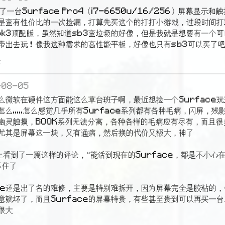
了一台Surface Pro4（i7-6650u/16/256）屏幕显示
是蛮有性价比的一次捡漏，打算先买这个的打打小游戏，过段时间打
book3顶配版，虽然知道sb3蛮垃圾的好像，但是我就是想要有一个
带出去玩！像我这种需求的高性能平板，好像也只有sb3可以买了吧
论
-08-05
么微软在硬件这方面能这么草台班子啊，最近想捡一个Surface
么.....怎么感觉几乎所有Surface系列都有各种毛病，闪屏，
幽灵触摸，BOOK系列无法分离，各种各样的毛病应有尽有，而且很
尤其是屏幕这一块，又有通病，然后换的代价又极大，神了

上看到了一篇这样的评论，“能活到现在的Surface，都是不小心
住了

ace还是出了名的难修，主要是特别难拆开，因为屏幕完全是胶粘的
意就坏了，而且Surface的屏幕特贵，有些甚至贵到可以再买一
大
