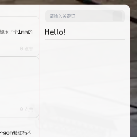
Hello!
被压了个1mm的
0 点赞


0 点赞
rgon验证码不