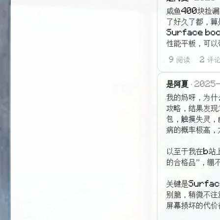
咸鱼400块捡漏
了好久了都，算
Surface 
性能平板，可以
9 阅读
2 评
是阿夏
2025
我的妈呀，为什
攻略，结果发现怎
包，触摸失灵，
病的概率极高，
以至于我在b站
的合格品”，绷不
关键是Surf
别脆，稍微不注
屏幕损坏的代价很