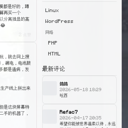
2024年05月(2)
2024年04月(1)
和触摸都是好的，蹲
Linux
2022年09月(1)
2022年07月(1)
算再买一个
可以分离独显的高
WordPress
😂
网络
2 点赞
PHP
HTML
玩玩，就去网上搜
残影，漏电，电池鼓
最新评论
多都是通病，发
鸽鸽
在生产线上拼出来
2026-05-18 18:29
吆西
，但是这块屏幕特
Refac7
台二手的机器了，
2026-04-17 20:35
希望你能被世界温柔以待，永远