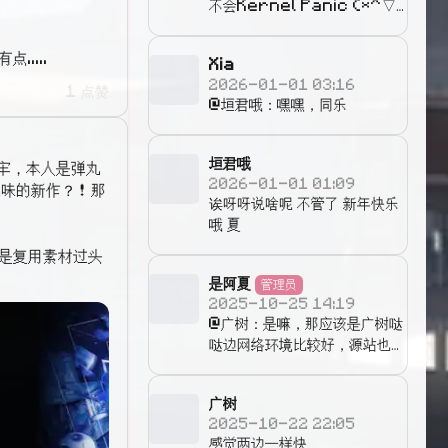
不会Kernel Panic (*^▽^
*)
....
Xia
2026-01-01 03:16
1 点赞
@垣君哦：嘿嘿，同乐
垣君哦
坐牢，本人是弹丸
2026-01-01 01:09
丸味的新作？！那
诶呀呀说啥呢 不管了 新年快乐
哦 夏
是复用素材过头
是阿夏
管理员
2025-10-25 14:19
@广树：是嘛，那应该是广树哒
哒边网络环境比较好，源站也一
样，估计速度确实一样快 ，我
这边南方电信连接香港速度相当
广树
快，但是连接cf卡的加载不出
2025-10-22 22:05
来∠( ᐛ 」∠)＿
感觉两边一样快