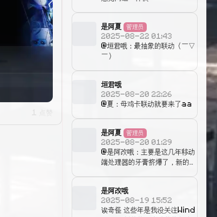
是阿夏
管理员
2025-08-22 01:43
@垣君哦：最抽象的联动（￣▽
￣）
垣君哦
2025-08-20 22:26
@夏：母鸡卡联动就要来了aa
1 点赞
是阿夏
管理员
2025-08-20 01:29
@是阿改哦：主要是这几年移动
端处理器的牙膏挤爆了，新的更
强，旧的就该降价，而Surfa
ce主要是品控不行，那些老机
是阿改哦
器都出现了各种各样的毛病，就
2025-08-19 15:52
更便宜了😂
诶奇怪 这些年是我没关注Wind