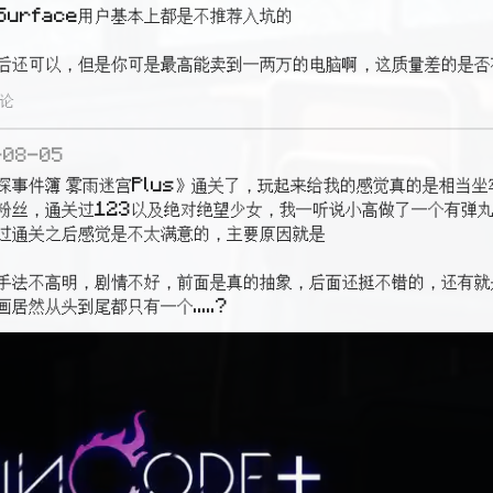
urface用户基本上都是不推荐入坑的

后还可以，但是你可是最高能卖到一两万的电脑啊，这质量差的是否有点.
评论
-08-05
探事件簿 雾雨迷宫Plus》通关了，玩起来给我的感觉真的是相当
粉丝，通关过123以及绝对绝望少女，我一听说小高做了一个有弹
过通关之后感觉是不太满意的，主要原因就是

手法不高明，剧情不好，前面是真的抽象，后面还挺不错的，还有就
居然从头到尾都只有一个.....?