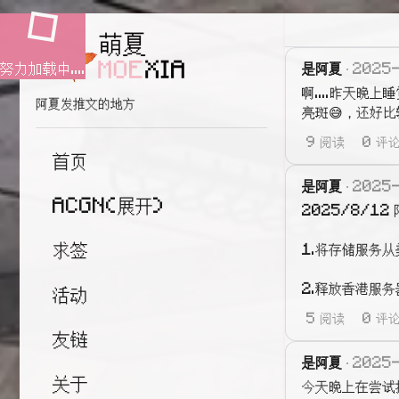
努力加载中....
是阿夏
2025
啊....昨天
阿夏发推文的地方
亮斑😅，还好
9 阅读
0 评
首页
是阿夏
2025
ACGN(展开)
2025/8/12
求签
1.将存储服务
2.释放香港服
活动
5 阅读
0 评
友链
是阿夏
2025
关于
今天晚上在尝试把