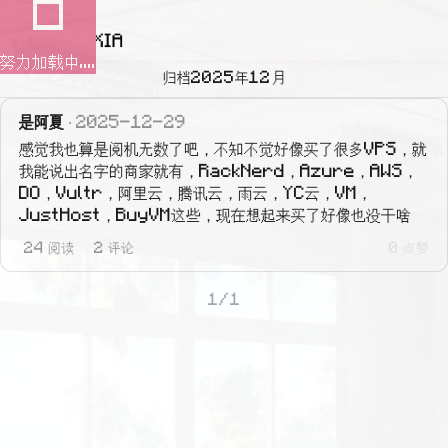
努力加载中....
归档2025年12月
是阿夏
2025-12-29
感觉我也算是阅机无数了吧，不知不觉好像买了很多VPS，就
我能说出名字的商家就有，RackNerd，Azure，AWS，
DO，Vultr，阿里云，腾讯云，雨云，YC云，VM，
JustHost，BuyVM这些，现在想起来买了好像也没干啥
24 阅读
2 评论
0 点赞
1/1